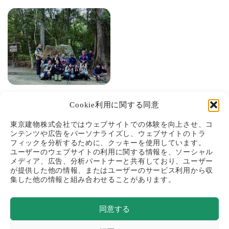
2025.03.15
EDUCATION
Cookie利用に関する同意
【研究応援】観光の原点
に立ち返り、人と地域に
東京建物株式会社ではウェブサイトでの体験を向上させ、コ
ンテンツや広告をパーソナライズし、ウェブサイトのトラ
光をもたらす
フィックを分析するために、クッキーを使用しています。
#研究応援
#熊野古道
ユーザーのウェブサイトの利用に関する情報を、ソーシャル
#リジェネラティブ・ツーリズム
メディア、広告、分析パートナーと共有しており、ユーザー
が提供した他の情報、またはユーザーのサービス利用から収
#リバネス
#大学研究
集した他の情報と組み合わせることがあります。
同意する