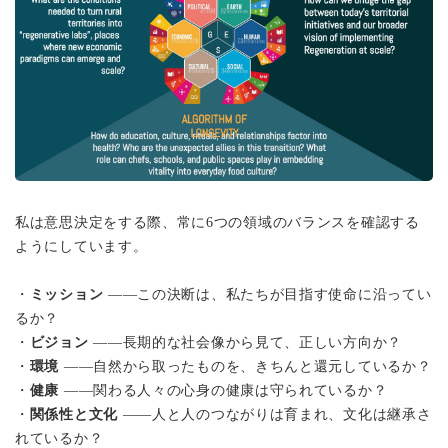
私は意思決定をする際、常に6つの領域のバランスを確認する
ようにしています。
・
ミッション
——この決断は、私たちが目指す使命に沿ってい
るか？
・
ビジョン
——長期的な社会像から見て、正しい方向か？
・
環境
——自然から取ったものを、きちんと還元しているか？
・
健康
——関わる人々の心身の健康は守られているか？
・
関係性と文化
——人と人のつながりは育まれ、文化は継承さ
れているか？