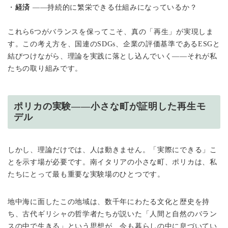
・
経済
——持続的に繁栄できる仕組みになっているか？
これら6つがバランスを保ってこそ、真の「再生」が実現しま
す。この考え方を、国連のSDGs、企業の評価基準であるESGと
結びつけながら、理論を実践に落とし込んでいく——それが私
たちの取り組みです。
ポリカの実験——小さな町が証明した再生モ
デル
しかし、理論だけでは、人は動きません。「実際にできる」こ
とを示す場が必要です。南イタリアの小さな町、ポリカは、私
たちにとって最も重要な実験場のひとつです。
地中海に面したこの地域は、数千年にわたる文化と歴史を持
ち、古代ギリシャの哲学者たちが説いた「人間と自然のバラン
スの中で生きる」という思想が、今も暮らしの中に息づいてい