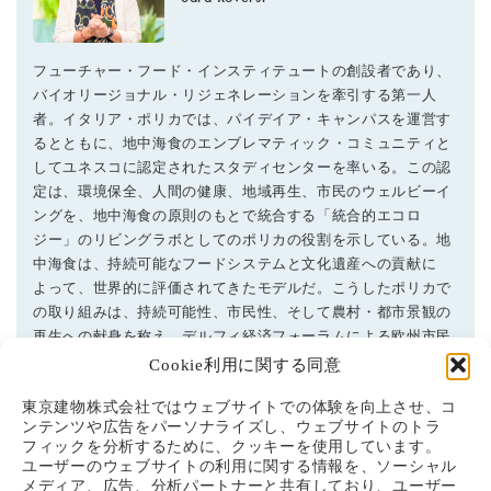
フューチャー・フード・インスティテュートの創設者であり、
バイオリージョナル・リジェネレーションを牽引する第一人
者。イタリア・ポリカでは、パイデイア・キャンパスを運営す
るとともに、地中海食のエンブレマティック・コミュニティと
してユネスコに認定されたスタディセンターを率いる。この認
定は、環境保全、人間の健康、地域再生、市民のウェルビーイ
ングを、地中海食の原則のもとで統合する「統合的エコロ
ジー」のリビングラボとしてのポリカの役割を示している。地
中海食は、持続可能なフードシステムと文化遺産への貢献に
よって、世界的に評価されてきたモデルだ。こうしたポリカで
の取り組みは、持続可能性、市民性、そして農村・都市景観の
再生への献身を称え、デルフィ経済フォーラムによる欧州市民
賞「コスタ・カラス賞」の受賞という形でも顕彰されている。
Cookie利用に関する同意
東京建物株式会社ではウェブサイトでの体験を向上させ、コ
ンテンツや広告をパーソナライズし、ウェブサイトのトラ
フィックを分析するために、クッキーを使用しています。
記事一覧へ
ユーザーのウェブサイトの利用に関する情報を、ソーシャル
メディア、広告、分析パートナーと共有しており、ユーザー