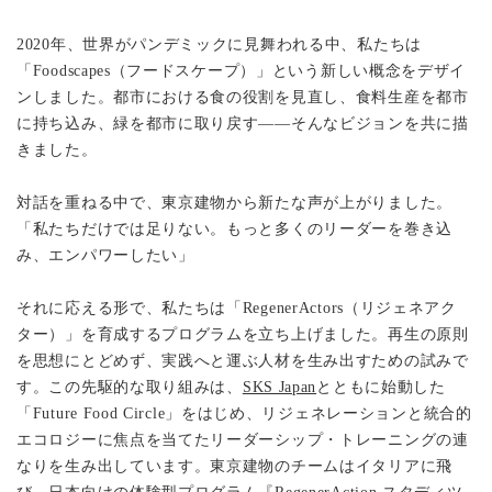
2020年、世界がパンデミックに見舞われる中、私たちは
「Foodscapes（フードスケープ）」という新しい概念をデザイ
ンしました。都市における食の役割を見直し、食料生産を都市
に持ち込み、緑を都市に取り戻す——そんなビジョンを共に描
きました。
対話を重ねる中で、東京建物から新たな声が上がりました。
「私たちだけでは足りない。もっと多くのリーダーを巻き込
み、エンパワーしたい」
それに応える形で、私たちは「RegenerActors（リジェネアク
ター）」を育成するプログラムを立ち上げました。再生の原則
を思想にとどめず、実践へと運ぶ人材を生み出すための試みで
す。この先駆的な取り組みは、
SKS Japan
とともに始動した
「Future Food Circle」をはじめ、リジェネレーションと統合的
エコロジーに焦点を当てたリーダーシップ・トレーニングの連
なりを生み出しています。東京建物のチームはイタリアに飛