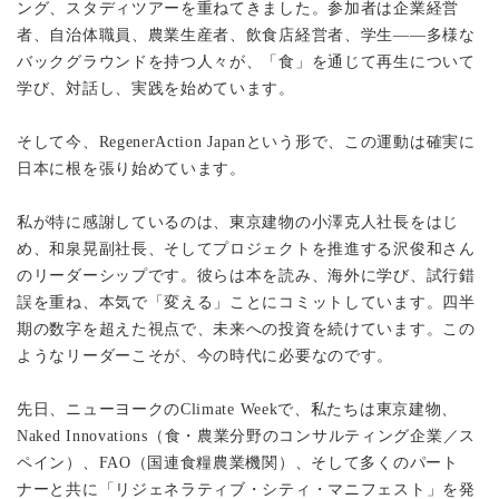
ング、スタディツアーを重ねてきました。参加者は企業経営
者、自治体職員、農業生産者、飲食店経営者、学生——多様な
バックグラウンドを持つ人々が、「食」を通じて再生について
学び、対話し、実践を始めています。
そして今、RegenerAction Japanという形で、この運動は確実に
日本に根を張り始めています。
私が特に感謝しているのは、東京建物の小澤克人社長をはじ
め、和泉晃副社長、そしてプロジェクトを推進する沢俊和さん
のリーダーシップです。彼らは本を読み、海外に学び、試行錯
誤を重ね、本気で「変える」ことにコミットしています。四半
期の数字を超えた視点で、未来への投資を続けています。この
ようなリーダーこそが、今の時代に必要なのです。
先日、ニューヨークのClimate Weekで、私たちは東京建物、
Naked Innovations（食・農業分野のコンサルティング企業／ス
ペイン）、FAO（国連食糧農業機関）、そして多くのパート
ナーと共に「リジェネラティブ・シティ・マニフェスト」を発