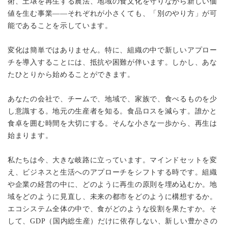
術、土壌を再生する農法、地域の食文化を守りながら新しい価
値を生む事業——それぞれが小さくても、「別のやり方」が可
能であることを示しています。
変化は簡単ではありません。特に、組織の中で新しいアプロー
チを導入することには、抵抗や困難が伴います。しかし、あな
たひとりから始めることができます。
あなたの会社で、チームで、地域で、家族で、食べるものを少
し意識する。地元の生産者を知る。食品ロスを減らす。誰かと
食卓を囲む時間を大切にする。そんな小さな一歩から、再生は
始まります。
私たちは今、大きな岐路に立っています。マインドセットを変
え、ビジネスと生活へのアプローチをシフトする時です。組織
や企業の経営の中に、どのように再生の原則を埋め込むか。地
域をどのように見直し、未来の都市をどのように構想するか。
エコシステム全体の中で、食がどのような役割を果たすか。そ
して、GDP（国内総生産）だけに依存しない、新しい豊かさの