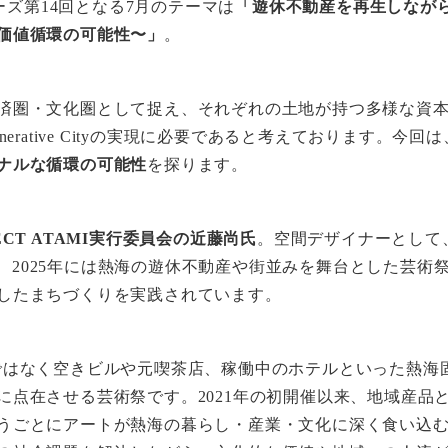
リーズ第14回となる7月のテーマは
「遊休不動産を再生しなが
価値循環の可能性〜」
。
済圏・文化圏として捉え、それぞれの土地が持つ多様な資
enerative Cityの実現に必要であると考えております。
ナルな循環の可能性
を探ります。
ECT ATAMI実行委員会の近藤尚氏
。空間デザイナーとして
に、2025年には熱海の遊休不動産や街並みを舞台とした芸術祭「A
したまちづくりを実践されています。
、美術館ではなく空きビルや元喫茶店、稼働中のホテルといった熱
に点在させる芸術祭です。2021年の初開催以来、地域産品
うごとにアートが熱海の暮らし・産業・文化に深く食い込