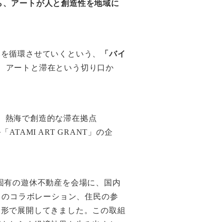
ら、アートが人と創造性を地域に
本を循環させていくという、
「バイ
今回は、アートと滞在という切り口か
、熱海で創造的な滞在拠点
TAMI ART GRANT」の企
海固有の遊休不動産を会場に、国内
とのコラボレーション、住民の参
む形で展開してきました。この取組