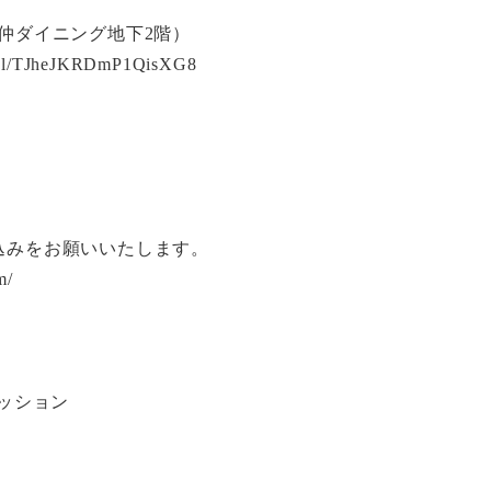
八重仲ダイニング地下2階）
o.gl/TJheJKRDmP1QisXG8
し込みをお願いいたします。
m/
ッション