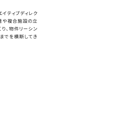
エイティブディレク
開発や複合施設の立
くり、物件リーシン
装までを横断してき