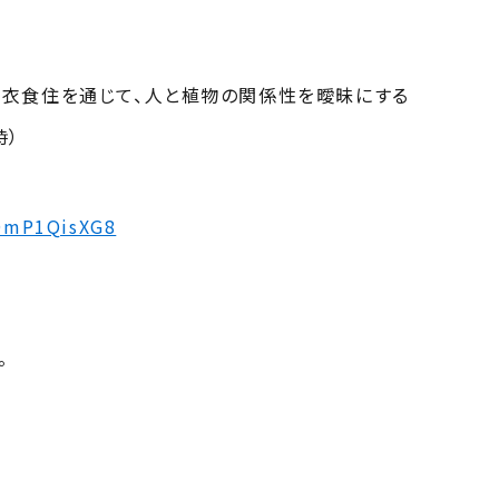
—衣食住を通じて、人と植物の関係性を曖昧にする
時）
）
RDmP1QisXG8
。