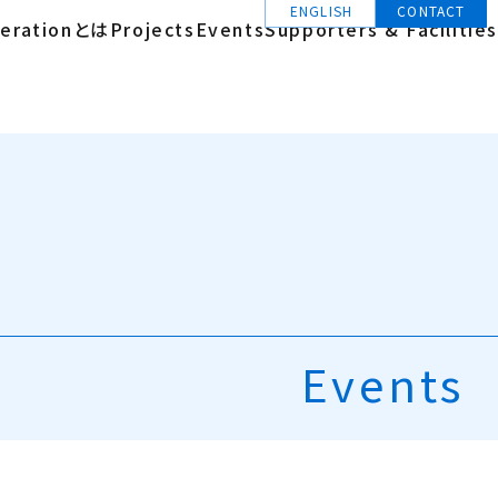
ENGLISH
CONTACT
erationとは
Projects
Events
Supporters & Facilities
Events