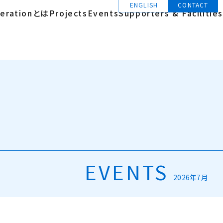
ENGLISH
CONTACT
erationとは
Projects
Events
Supporters & Facilities
EVENTS
2026年7月