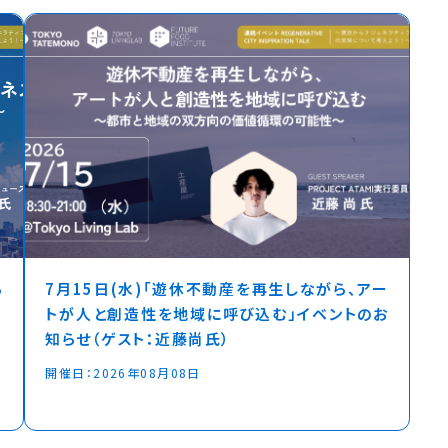
ら
7月15日(水)「遊休不動産を再生しながら、アー
：
トが人と創造性を地域に呼び込む」イベントのお
知らせ（ゲスト：近藤尚氏）
開催日：
2026年08月08日